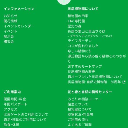
インフォメーション
長居植物園について
お知らせ
植物園の四季
開花情報
11の専門園
イベントカレンダー
歴史の森
イベント
⻑居の里山と里山ひろば
展示会
グラウンディングツリーについて
ライフガーデン
講習会
ココが変わりました
珍しい植物たち
源氏物語から読み解く植物とのつなが
り
おすすめルートマップ
⻑居植物園の歴史
再オープンした長居植物園について
長居植物園・自然史博物館 50周年
ご利用案内
花と緑と自然の情報センター
開園時間・料金
みどりの相談コーナー
年間パスポート
諸室について
アクセス
授乳室について
北東ゲートのご利用について
空室状況・料金等
遠足・団体のご利用について
ご利用の流れ
飲食・休憩
よくあるご質問