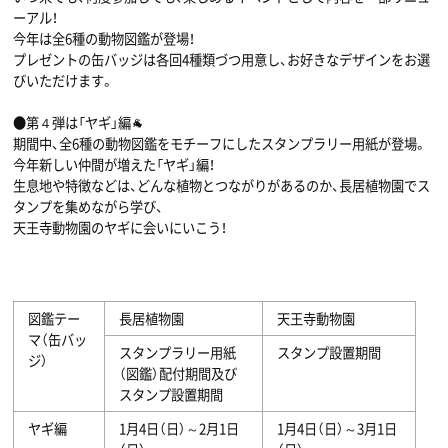
ーアル！
今年は全6種の動物図鑑が登場！
プレゼントの缶バッジは各回4種類づつ用意し、お好きなデザインをお選
びいただけます。
●第４弾は「ヤギ」編🐐
期間中、全6種の動物図鑑をモチーフにしたスタンプラリー用紙が登場。
今年新しい仲間が増えた「ヤギ」編！
生息地や特徴などは、どんな植物とつながりがあるのか、長居植物園でス
タンプを集めながら学び、
天王寺動物園のヤギに会いにいこう！
図鑑テー
長居植物園
天王寺動物園
マ（缶バッ
スタンプラリー用紙
スタンプ設置期間
ジ）
（図鑑）配付期間及び
スタンプ設置期間
ヤギ編
1月4日（日）～2月1日
1月4日（日）～3月1日