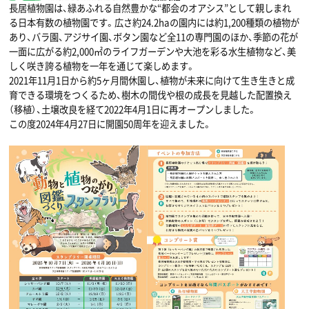
長居植物園は、緑あふれる自然豊かな“都会のオアシス”として親しまれ
る日本有数の植物園です。広さ約24.2haの園内には約1,200種類の植物が
あり、バラ園、アジサイ園、ボタン園など全11の専門園のほか、季節の花が
一面に広がる約2,000㎡のライフガーデンや大池を彩る水生植物など、美
しく咲き誇る植物を一年を通じて楽しめます。
2021年11月1日から約5ヶ月間休園し、植物が未来に向けて生き生きと成
育できる環境をつくるため、樹木の間伐や根の成長を見越した配置換え
（移植）、土壌改良を経て2022年4月1日に再オープンしました。
この度2024年4月27日に開園50周年を迎えました。