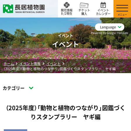
開花情報
チケット
イベント
8 /2現在
購入
カレンダー
メニュー
Language
Powered by Google Translate
イベント
イベント
ホーム
イベント情報
イベント
（2025年度）「動物と植物のつながり」図鑑づくりスタンプラリー ヤギ編
カテゴリー
（2025年度）「動物と植物のつながり」図鑑づく
りスタンプラリー ヤギ編