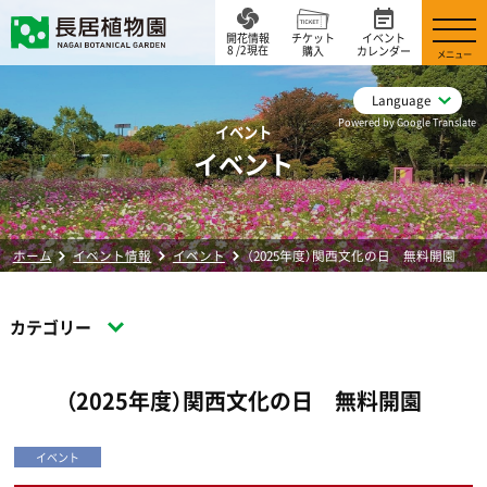
開花情報
チケット
イベント
8 /2現在
購入
カレンダー
メニュー
Language
Powered by Google Translate
イベント
イベント
ホーム
イベント情報
イベント
（2025年度）関西文化の日 無料開園
カテゴリー
（2025年度）関西文化の日 無料開園
イベント