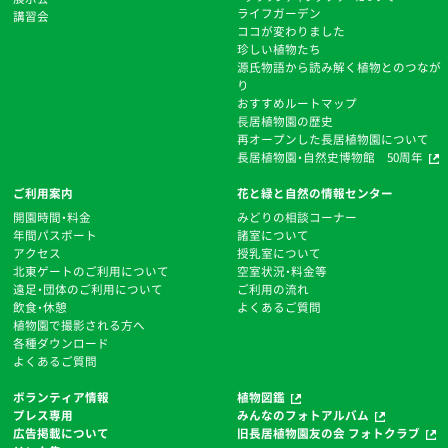
ライフガーデン
講習会
ココが変わりました
珍しい植物たち
源氏物語から読み解く植物とのつなが
り
おすすめルートマップ
⻑居植物園の歴史
再オープンした長居植物園について
長居植物園・自然史博物館 50周年
ご利用案内
花と緑と自然の情報センター
開園時間・料金
みどりの相談コーナー
年間パスポート
諸室について
アクセス
授乳室について
北東ゲートのご利用について
空室状況・料金等
遠足・団体のご利用について
ご利用の流れ
飲食・休憩
よくあるご質問
植物園で撮影される方へ
各種ダウンロード
よくあるご質問
ボランティア情報
植物図鑑
プレス専用
みんなのフォトアルバム
広告掲載について
旧長居植物園友の会 フォトクラブ