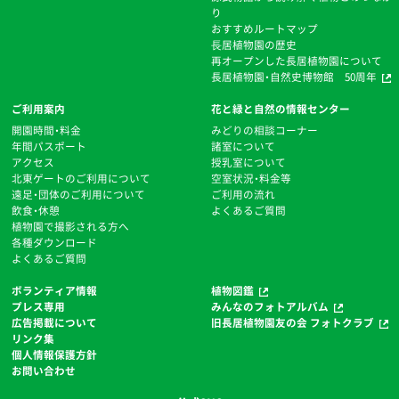
り
おすすめルートマップ
⻑居植物園の歴史
再オープンした長居植物園について
長居植物園・自然史博物館 50周年
ご利用案内
花と緑と自然の情報センター
開園時間・料金
みどりの相談コーナー
年間パスポート
諸室について
アクセス
授乳室について
北東ゲートのご利用について
空室状況・料金等
遠足・団体のご利用について
ご利用の流れ
飲食・休憩
よくあるご質問
植物園で撮影される方へ
各種ダウンロード
よくあるご質問
ボランティア情報
植物図鑑
プレス専用
みんなのフォトアルバム
広告掲載について
旧長居植物園友の会 フォトクラブ
リンク集
個人情報保護方針
お問い合わせ