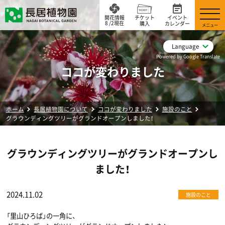
開花情報
チケット
イベント
8 /2現在
購入
カレンダー
メニュー
Language
Powered by Google Translate
ココが変わりました
ホーム
長居植物園について
ココが変わりました
施設のこと
グラウンディングツリーがグランドオープンしました！
グラウンディングツリーがグランドオープンし
ました！
2024.11.02
施設のこと
「里山ひろば」の一角に、