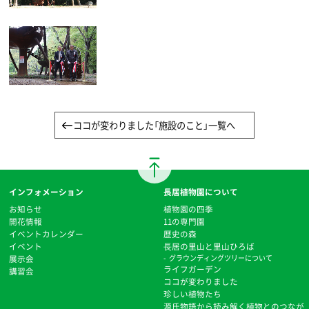
ココが変わりました「施設のこと」一覧へ
インフォメーション
長居植物園について
お知らせ
植物園の四季
開花情報
11の専門園
イベントカレンダー
歴史の森
イベント
⻑居の里山と里山ひろば
展示会
グラウンディングツリーについて
ライフガーデン
講習会
ココが変わりました
珍しい植物たち
源氏物語から読み解く植物とのつなが