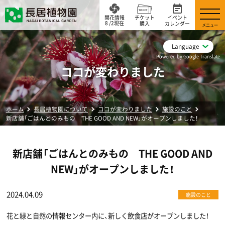
開花情報
チケット
イベント
8 /2現在
購入
カレンダー
メニュー
Language
Powered by Google Translate
ココが変わりました
ホーム
長居植物園について
ココが変わりました
施設のこと
新店舗「ごはんとのみもの THE GOOD AND NEW」がオープンしました！
新店舗「ごはんとのみもの THE GOOD AND
NEW」がオープンしました！
2024.04.09
施設のこと
花と緑と自然の情報センター内に、新しく飲食店がオープンしました！