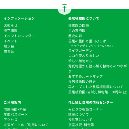
インフォメーション
長居植物園について
お知らせ
植物園の四季
開花情報
11の専門園
イベントカレンダー
歴史の森
イベント
⻑居の里山と里山ひろば
展示会
グラウンディングツリーについて
ライフガーデン
講習会
ココが変わりました
珍しい植物たち
源氏物語から読み解く植物とのつなが
り
おすすめルートマップ
⻑居植物園の歴史
再オープンした長居植物園について
長居植物園・自然史博物館 50周年
ご利用案内
花と緑と自然の情報センター
開園時間・料金
みどりの相談コーナー
年間パスポート
諸室について
アクセス
授乳室について
北東ゲートのご利用について
空室状況・料金等